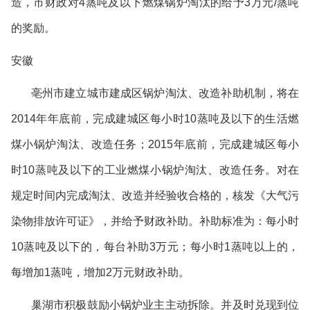
造，市财政对
4
蒸吨及以下燃煤锅炉淘汰的给予
3
万元
/
蒸吨
的奖励。
安徽
亳州市建立城市建成区锅炉淘汰、改造补助机制，将在
2014
年年底前，完成建城区每小时
10
蒸吨及以下的生活燃
煤小锅炉淘汰、改造任务；
2015
年底前，完成建城区每小
时
10
蒸吨及以下的工业燃煤小锅炉淘汰、改造任务。对在
规定时间内完成淘汰、改造并经验收合格的，核发《大气污
染物排放许可证》，并给予财政补助。补助标准为：每小时
10
蒸吨及以下的，每台补助
3
万元；每小时
1
蒸吨以上的，
每增加
1
蒸吨，增加
2
万元财政补助。
巢湖市积极鼓励小锅炉业主主动拆除。并及时兑现到位