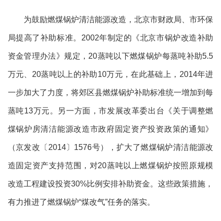
为鼓励燃煤锅炉清洁能源改造，北京市财政局、市环保
局提高了补助标准。
2002
年制定的《北京市锅炉改造补助
资金管理办法》规定，
20
蒸吨以下燃煤锅炉每蒸吨补助
5.5
万元、
20
蒸吨以上的补助
10
万元，在此基础上，
2014
年进
一步加大了力度，将郊区县燃煤锅炉补助标准统一增加到每
蒸吨
13
万元。另一方面，市发展改革委出台《关于调整燃
煤锅炉房清洁能源改造市政府固定资产投资政策的通知》
（京发改〔
2014
〕
1576
号），扩大了燃煤锅炉清洁能源改
造固定资产支持范围，对
20
蒸吨以上燃煤锅炉按照原规模
改造工程建设投资
30%
比例安排补助资金。这些政策措施，
有力推进了燃煤锅炉
“
煤改气
”
任务的落实。