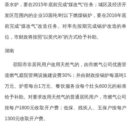
茶水炉，要在
2015
年底前完成
“
煤改气
”
任务；城区及经济开
发区范围内的企业
10
蒸吨
/
时以下燃煤锅炉，要在
2016
年底
前完成
“
煤改气
”
改造任务。对率先按期完成锅炉改造的单
位，市财政将按照
“
以奖代补
”
的方式给予补助。
湖南
邵阳市非居民用户改用天然气的，由市燃气公司优惠管
道燃气庭院管网设施建设费
30%
；并由财政按锅炉每蒸吨
1
万元、炉窑每台
1
万元、餐饮服务业每个灶头
600
元的标准
给予补助。对要求改用天然气的普通居民用户，市燃气公司
按每户
1800
元收取开户费；低保、残疾人、五保户按每户
1300
元收取开户费。