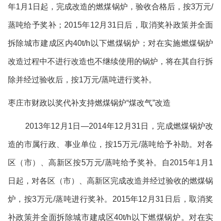
年
1
月
1
日起，完成改造的燃煤锅炉，验收合格后，按
3
万元
/
蒸吨给予奖补；
2015
年
12
月
31
日后，取消奖补政策并全面
拆除城市建成区内
40t/h
以下燃煤锅炉；对在实施燃煤锅炉
改造过程中不进行改造也不继续使用的锅炉，将在其自行拆
除并经过验收后，按
1
万元
/
蒸吨进行奖补。
枣庄市财政以奖代补支持燃煤锅炉
“
煤改气
”
改造
2013
年
12
月
1
日
—2014
年
12
月
31
日，完成燃煤锅炉改
造的市属行政、事业单位，按
15
万元
/
蒸吨给予补助。对各
区（市）、高新区按
5
万元
/
蒸吨给予奖补。自
2015
年
1
月
1
日起，对各区（市）、高新区完成改造并经过验收的燃煤锅
炉，按
3
万元
/
蒸吨进行奖补。
2015
年
12
月
31
日后，取消奖
补政策并全面拆除城市建成区
40t/h
以下燃煤锅炉。对在实