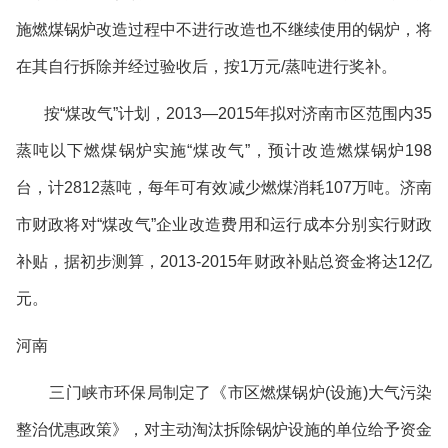
施燃煤锅炉改造过程中不进行改造也不继续使用的锅炉，将
在其自行拆除并经过验收后，按
1
万元
/
蒸吨进行奖补。
按
“
煤改气
”
计划，
2013—2015
年拟对济南市区范围内
35
蒸吨以下燃煤锅炉实施
“
煤改气
”
，预计改造燃煤锅炉
198
台，计
2812
蒸吨，每年可有效减少燃煤消耗
107
万吨。济南
市财政将对
“
煤改气
”
企业改造费用和运行成本分别实行财政
补贴，据初步测算，
2013-2015
年财政补贴总资金将达
12
亿
元。
河南
三门峡市环保局制定了《市区燃煤锅炉
(
设施
)
大气污染
整治优惠政策》，对主动淘汰拆除锅炉设施的单位给予资金