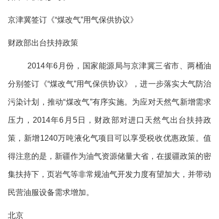
京津冀签订《
“
煤改气
”
用气保供协议》
财政部出台扶持政策
2014
年
6
月份，国家能源局与京津冀三省市、两桶油
分别签订《
“
煤改气
”
用气保供协议》，进一步落实大气防治
污染计划，推动
“
煤改气
”
有序实施。为应对天然气新增需求
压力，
2014
年
6
月
5
日，财政部对进口天然气出台扶持政
策，新增
1240
万吨液化气项目可以享受税收优惠政策。值
得注意的是，新疆作为油气资源储量大省，在援疆政策的密
集扶持下，页岩气等非常规油气开发力度有望加大，并带动
民营油服设备需求增加。
北京