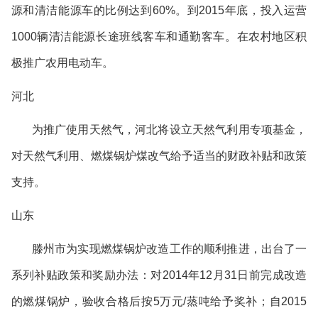
源和清洁能源车的比例达到
60%
。到
2015
年底，投入运营
1000
辆清洁能源长途班线客车和通勤客车。在农村地区积
极推广农用电动车。
河北
为推广使用天然气，河北将设立天然气利用专项基金，
对天然气利用、燃煤锅炉煤改气给予适当的财政补贴和政策
支持。
山东
滕州市为实现燃煤锅炉改造工作的顺利推进，出台了一
系列补贴政策和奖励办法：对
2014
年
12
月
31
日前完成改造
的燃煤锅炉，验收合格后按
5
万元
/
蒸吨给予奖补；自
2015