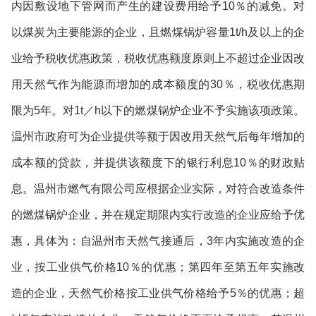
内因敷设地下管网而产生的建设费用给予
10
％的减免。对
以煤炭为主要能源的企业，且燃煤锅炉容量
1t/h
及以上的企
业给予税收优惠政策，税收优惠额度原则上不超过企业因改
用天然气作为能源而增加的成本额度的
30
％，税收优惠期
限为
5
年。对
1t
／
h
以下的燃煤锅炉企业不予实施该项政策。
温州市政府可为企业提供等额于因改用天然气后每年增加的
成本额的贷款，并提供该额度下的银行利息
10
％的财政贴
息。温州市燃气有限公司应根据企业实际，对符合改造条件
的燃煤锅炉企业，并在规定期限内实行改造的企业应给予优
惠，具体为：自温州市天然气接通后，
3
年内实施改造的企
业，按工业供气价格
10
％的优惠；第四年至第五年实施改
造的企业，天然气价格按工业供气价格给予
5
％的优惠；超