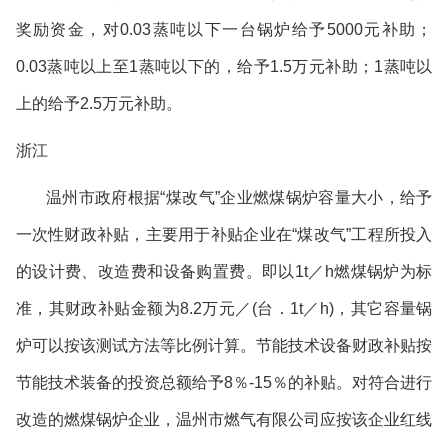
奖励资金，对
0.03
蒸吨以下一台锅炉给予
5000
元补助；
0.03
蒸吨以上至
1
蒸吨以下的，给予
1.5
万元补助；
1
蒸吨以
上的给予
2.5
万元补助。
浙江
温州市政府根据
“
煤改气
”
企业燃煤锅炉容量大小，给予
一次性财政补贴，主要用于补贴企业在
“
煤改气
”
工程所投入
的设计费、改造费和设备购置费。即以
1t
／
h
燃煤锅炉为标
准，其财政补贴金额为
8.2
万元／
(
台．
1t
／
h)
，其它容量锅
炉可以按该测试方法等比例计算。节能技术设备财政补贴按
节能技术装备的投资总额给予
8
％
-15
％的补贴。对符合进行
改造的燃煤锅炉企业，温州市燃气有限公司应按该企业红线