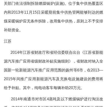
关部门依法强制拆除燃煤锅炉
(
设施
)
。位于集中供热覆盖区
内和
2013
年
11
月
15
日采暖期前集中供热管网能够到达的燃
煤采暖锅炉应无条件拆除，改用集中供热，原则上不予安排
补助资金。
江苏
2014
年江苏省财政厅和省经信委联合出台《江苏省新能
源汽车推广应用省级财政补贴实施细则》，省财政对纳入全
国新一轮新能源汽车推广应用范围的扬州等
6
市，在
2013—
2015
年间推广应用新能源汽车及充换电设施建设的费用将
给予补贴。其中，纯电动客车每辆补助
20
万元。
2014
年南通市对市区
4
蒸吨及以下燃煤锅炉进行淘汰改