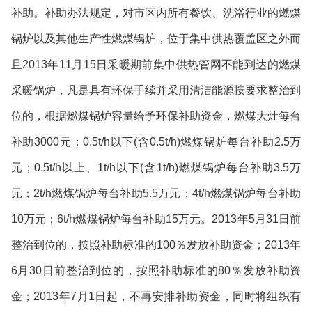
补助。补助办法规定，对市区内所有餐饮、洗浴行业的燃煤
锅炉以及其他生产性燃煤锅炉，位于集中供热覆盖区之外而
且
2013
年
11
月
15
日采暖期前集中供热管网不能到达的燃煤
采暖锅炉，凡是具有环保手续并采用清洁能源按要求整治到
位的，根据燃煤锅炉容量给予环保补助资金，燃煤大灶每台
补助
3000
元；
0.5t/h
以下
(
含
0.5t/h)
燃煤锅炉每台补助
2.5
万
元；
0.5t/h
以上、
1t/h
以下
(
含
1t/h)
燃煤锅炉每台补助
3.5
万
元；
2t/h
燃煤锅炉每台补助
5.5
万元；
4t/h
燃煤锅炉每台补助
10
万元；
6t/h
燃煤锅炉每台补助
15
万元。
2013
年
5
月
31
日前
整治到位的，按照补助标准的
100
％发放补助资金；
2013
年
6
月
30
日前整治到位的，按照补助标准的
80
％发放补助资
金；
2013
年
7
月
1
日起，不再安排补助资金，同时将组织有