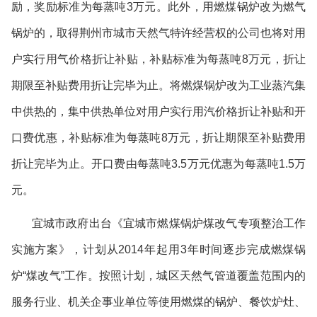
励，奖励标准为每蒸吨
3
万元。此外，用燃煤锅炉改为燃气
锅炉的，取得荆州市城市天然气特许经营权的公司也将对用
户实行用气价格折让补贴，补贴标准为每蒸吨
8
万元，折让
期限至补贴费用折让完毕为止。将燃煤锅炉改为工业蒸汽集
中供热的，集中供热单位对用户实行用汽价格折让补贴和开
口费优惠，补贴标准为每蒸吨
8
万元，折让期限至补贴费用
折让完毕为止。开口费由每蒸吨
3.5
万元优惠为每蒸吨
1.5
万
元。
宜城市政府出台《宜城市燃煤锅炉煤改气专项整治工作
实施方案》，计划从
2014
年起用
3
年时间逐步完成燃煤锅
炉
“
煤改气
”
工作。按照计划，城区天然气管道覆盖范围内的
服务行业、机关企事业单位等使用燃煤的锅炉、餐饮炉灶、