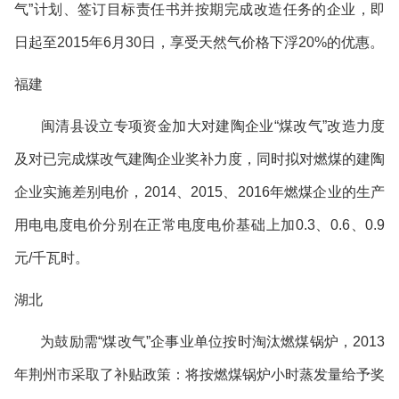
气
”
计划、签订目标责任书并按期完成改造任务的企业，即
日起至
2015
年
6
月
30
日，享受天然气价格下浮
20%
的优惠。
福建
闽清县设立专项资金加大对建陶企业
“
煤改气
”
改造力度
及对已完成煤改气建陶企业奖补力度，同时拟对燃煤的建陶
企业实施差别电价，
2014
、
2015
、
2016
年燃煤企业的生产
用电电度电价分别在正常电度电价基础上加
0.3
、
0.6
、
0.9
元
/
千瓦时。
湖北
为鼓励需
“
煤改气
”
企事业单位按时淘汰燃煤锅炉，
2013
年荆州市采取了补贴政策：将按燃煤锅炉小时蒸发量给予奖