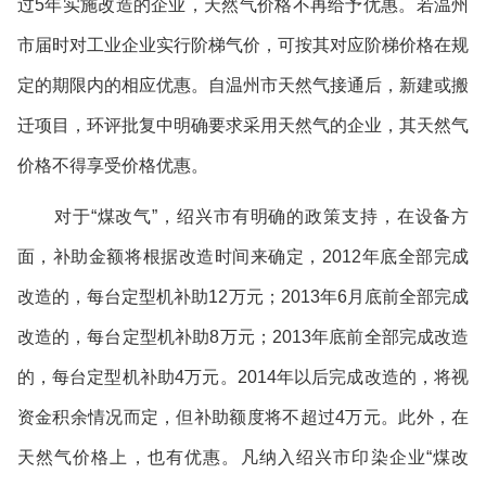
过
5
年实施改造的企业，天然气价格不再给予优惠。若温州
市届时对工业企业实行阶梯气价，可按其对应阶梯价格在规
定的期限内的相应优惠。自温州市天然气接通后，新建或搬
迁项目，环评批复中明确要求采用天然气的企业，其天然气
价格不得享受价格优惠。
对于
“
煤改气
”
，绍兴市有明确的政策支持，在设备方
面，补助金额将根据改造时间来确定，
2012
年底全部完成
改造的，每台定型机补助
12
万元；
2013
年
6
月底前全部完成
改造的，每台定型机补助
8
万元；
2013
年底前全部完成改造
的，每台定型机补助
4
万元。
2014
年以后完成改造的，将视
资金积余情况而定，但补助额度将不超过
4
万元。此外，在
天然气价格上，也有优惠。凡纳入绍兴市印染企业
“
煤改